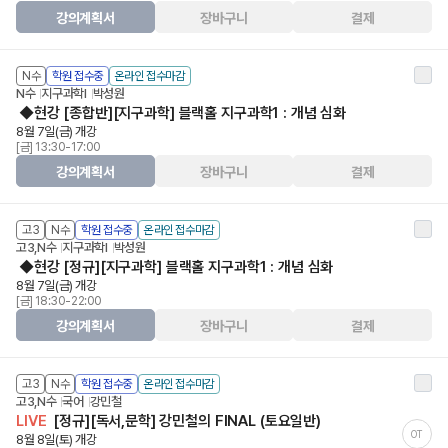
강의계획서
장바구니
결제
N수
학원 접수중
온라인 접수마감
N수
지구과학Ⅰ
박성원
◆현강 [종합반][지구과학] 블랙홀 지구과학1 : 개념 심화
8월 7일(금) 개강
[금] 13:30-17:00
강의계획서
장바구니
결제
고3
N수
학원 접수중
온라인 접수마감
고3,N수
지구과학Ⅰ
박성원
◆현강 [정규][지구과학] 블랙홀 지구과학1 : 개념 심화
8월 7일(금) 개강
[금] 18:30-22:00
강의계획서
장바구니
결제
고3
N수
학원 접수중
온라인 접수마감
고3,N수
국어
강민철
LIVE
[정규][독서,문학] 강민철의 FINAL (토요일반)
OT
8월 8일(토) 개강