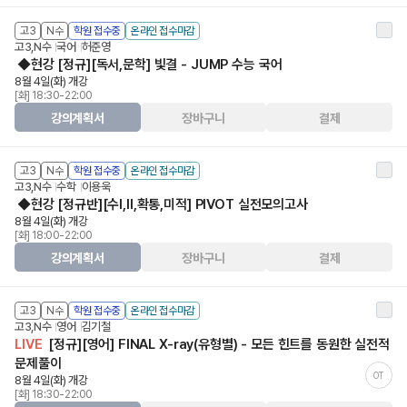
고3
N수
학원 접수중
온라인 접수마감
고3,N수
국어
허준영
◆현강 [정규][독서,문학] 빛결 - JUMP 수능 국어
8월 4일(화) 개강
[화] 18:30-22:00
강의계획서
장바구니
결제
고3
N수
학원 접수중
온라인 접수마감
고3,N수
수학
이용욱
◆현강 [정규반][수I,II,확통,미적] PIVOT 실전모의고사
8월 4일(화) 개강
[화] 18:00-22:00
강의계획서
장바구니
결제
고3
N수
학원 접수중
온라인 접수마감
고3,N수
영어
김기철
LIVE
[정규][영어] FINAL X-ray(유형별) - 모든 힌트를 동원한 실전적
문제풀이
OT
8월 4일(화) 개강
[화] 18:30-22:00