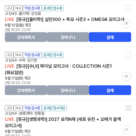
고3
N수
학원 접수중
온라인 접수중
고3,N수
물리학Ⅰ
강민웅
LIVE
[정규][물리학I] 실전300 + 특모 시즌2 + OMEGA 모의고사
OT
8월 10일(월) 개강
[월] 18:30-22:00
강의계획서
장바구니
결제
고3
N수
학원 접수중
온라인 접수중
고3,N수
수학
김기현
LIVE
[정규][수I,II] 파이널 모의고사 : COLLECTION 시즌1
(화요일반)
OT
8월 11일(화) 개강
[화] 18:30-22:00
강의계획서
장바구니
결제
고3
N수
학원 접수중
온라인 접수마감
고3,N수
생명과학Ⅰ
한종철
LIVE
[정규][생명과학I] 2027 로직N제 (세포 유전 + 오메가 블랙
모의고사)
OT
8월 11일(화) 개강