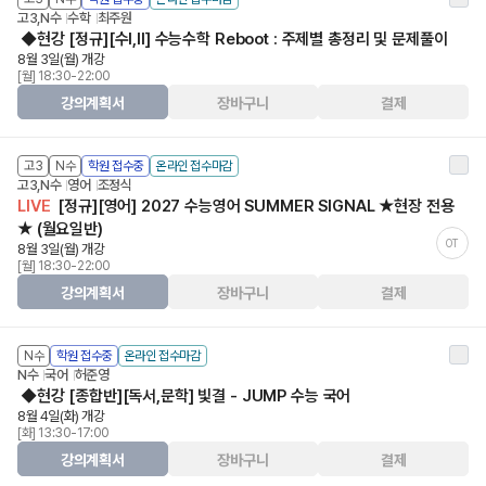
고3,N수
수학
최주원
◆현강 [정규][수I,II] 수능수학 Reboot : 주제별 총정리 및 문제풀이
8월 3일(월) 개강
[월] 18:30-22:00
강의계획서
장바구니
결제
고3
N수
학원 접수중
온라인 접수마감
고3,N수
영어
조정식
LIVE
[정규][영어] 2027 수능영어 SUMMER SIGNAL ★현장 전용
★ (월요일반)
OT
8월 3일(월) 개강
[월] 18:30-22:00
강의계획서
장바구니
결제
N수
학원 접수중
온라인 접수마감
N수
국어
허준영
◆현강 [종합반][독서,문학] 빛결 - JUMP 수능 국어
8월 4일(화) 개강
[화] 13:30-17:00
강의계획서
장바구니
결제