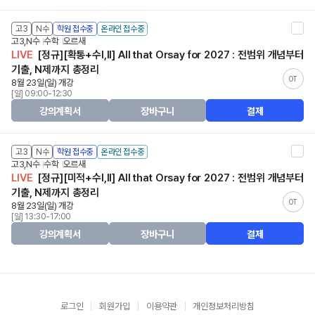
고3
N수
학원 접수중
온라인 접수중
고3,N수
수학
오르새
LIVE
[정규][확통+수I,II] All that Orsay for 2027 : 전범위 개념부터
기출, N제까지 총정리
OT
8월 23일(일) 개강
[일] 09:00-12:30
강의계획서
장바구니
결제
고3
N수
학원 접수중
온라인 접수중
고3,N수
수학
오르새
LIVE
[정규][미적+수I,II] All that Orsay for 2027 : 전범위 개념부터
기출, N제까지 총정리
OT
8월 23일(일) 개강
[일] 13:30-17:00
강의계획서
장바구니
결제
로그인
회원가입
이용약관
개인정보처리방침