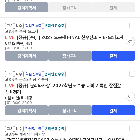
[화] 18:30-22:00
강의계획서
장바구니
결제
고3
N수
학원 접수중
온라인 접수중
고3,N수
수학
오르새
LIVE
[정규][수I,II] 2027 오르새 FINAL 천우신조 + E-모의고사
OT
8월 12일(수) 개강
[수] 18:30-22:00
강의계획서
장바구니
결제
고3
N수
학원 접수중
온라인 접수중
고3,N수
윤리와사상
김종익
LIVE
[정규][윤리와사상] 2027학년도 수능 대비 기특한 잘잘잘
심화정리
OT
8월 13일(목) 개강
[목] 18:30-22:00
강의계획서
장바구니
결제
고3
N수
학원 접수중
온라인 접수중
고3,N수
세계지리
이기상