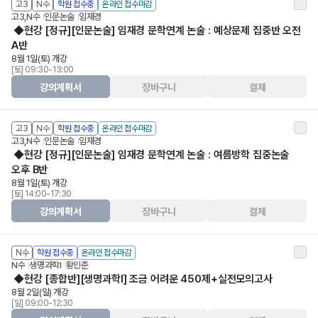
고3
N수
학원 접수중
온라인 접수마감
고3,N수
인문논술
임재경
◆현강 [정규][인문논술] 임재경 문학연계 논술 : 예상문제 집중반 오전
A반
8월 1일(토) 개강
[토] 09:30-13:00
강의계획서
장바구니
결제
고3
N수
학원 접수중
온라인 접수마감
고3,N수
인문논술
임재경
◆현강 [정규][인문논술] 임재경 문학연계 논술 : 여름방학 집중논술
오후 B반
8월 1일(토) 개강
[토] 14:00-17:30
강의계획서
장바구니
결제
N수
학원 접수중
온라인 접수마감
N수
생명과학Ⅰ
황민준
◆현강 [종합반][생명과학I] 조금 어려운 450제+실전모의고사
8월 2일(일) 개강
[일] 09:00-12:30