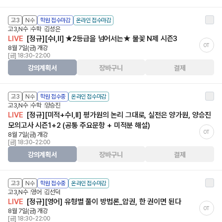
고3
N수
학원 접수마감
온라인 접수마감
고3,N수
수학
김성은
LIVE
[정규][수I,II] ★2등급을 넘어서는★ 불꽃 N제 시즌3
OT
8월 7일(금) 개강
[금] 18:30-22:00
강의계획서
장바구니
결제
고3
N수
학원 접수중
온라인 접수마감
고3,N수
수학
양승진
LIVE
[정규][미적+수I,II] 평가원의 논리 그대로, 실전은 양가원, 양승진
모의고사 시즌1+2 (공통 주요문항 + 미적분 해설)
OT
8월 7일(금) 개강
[금] 18:30-22:00
강의계획서
장바구니
결제
고3
N수
학원 접수중
온라인 접수마감
고3,N수
영어
김선덕
LIVE
[정규][영어] 유형별 풀이 방법론_압권, 한 권이면 된다
OT
8월 7일(금) 개강
[금] 18:30-22:00