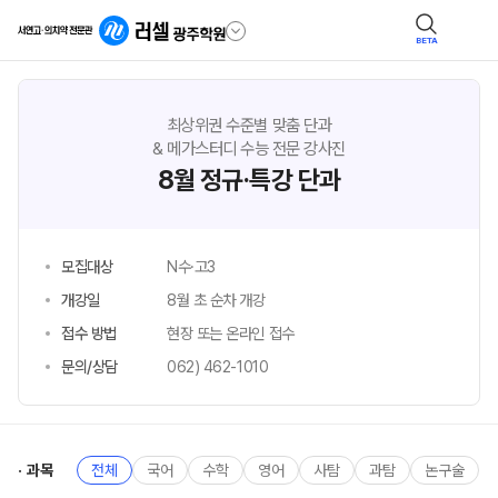
BETA
최상위권 수준별 맞춤 단과
& 메가스터디 수능 전문 강사진
8월 정규·특강 단과
모집대상
N수·고3
개강일
8월 초 순차 개강
접수 방법
현장 또는 온라인 접수
문의/상담
062) 462-1010
과목
전체
국어
수학
영어
사탐
과탐
논구술