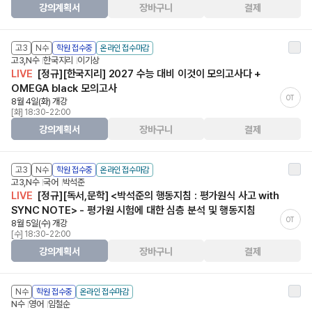
강의계획서
장바구니
결제
고3
N수
학원 접수중
온라인 접수마감
고3,N수
한국지리
이기상
LIVE
[정규][한국지리] 2027 수능 대비 이것이 모의고사다 +
OMEGA black 모의고사
OT
8월 4일(화) 개강
[화] 18:30-22:00
강의계획서
장바구니
결제
고3
N수
학원 접수중
온라인 접수마감
고3,N수
국어
박석준
LIVE
[정규][독서,문학] <박석준의 행동지침 : 평가원식 사고 with
SYNC NOTE> - 평가원 시험에 대한 심층 분석 및 행동지침
OT
8월 5일(수) 개강
[수] 18:30-22:00
강의계획서
장바구니
결제
N수
학원 접수중
온라인 접수마감
N수
영어
임철순