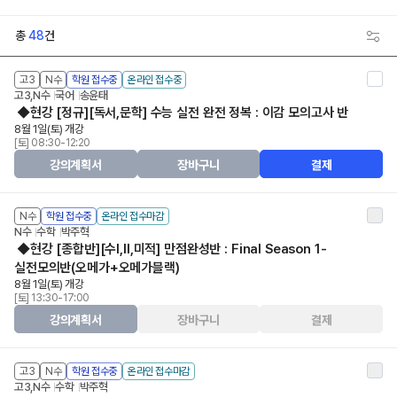
총
48
건
고3
N수
학원 접수중
온라인 접수중
고3,N수
국어
송윤태
◆현강 [정규][독서,문학] 수능 실전 완전 정복 : 이감 모의고사 반
8월 1일(토) 개강
[토] 08:30-12:20
강의계획서
장바구니
결제
N수
학원 접수중
온라인 접수마감
N수
수학
박주혁
◆현강 [종합반][수I,II,미적] 만점완성반 : Final Season 1-
실전모의반(오메가+오메가블랙)
8월 1일(토) 개강
[토] 13:30-17:00
강의계획서
장바구니
결제
고3
N수
학원 접수중
온라인 접수마감
고3,N수
수학
박주혁