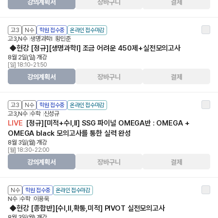
강의계획서
장바구니
결제
고3
N수
학원 접수중
온라인 접수마감
고3,N수
생명과학Ⅰ
황민준
◆현강 [정규][생명과학I] 조금 어려운 450제+실전모의고사
8월 2일(일) 개강
[일] 18:10-21:50
강의계획서
장바구니
결제
고3
N수
학원 접수중
온라인 접수마감
고3,N수
수학
신성규
LIVE
[정규][미적+수I,II] SSG 파이널 OMEGA반 : OMEGA +
OMEGA black 모의고사를 통한 실력 완성
8월 3일(월) 개강
[월] 18:30-22:00
강의계획서
장바구니
결제
N수
학원 접수중
온라인 접수마감
N수
수학
이용욱
◆현강 [종합반][수I,II,확통,미적] PIVOT 실전모의고사
8월 3일(월) 개강