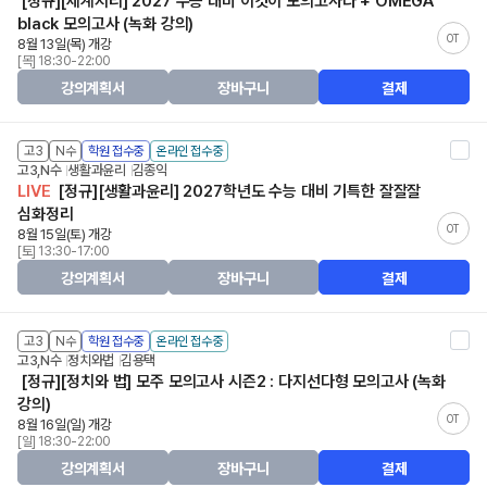
[정규][세계지리] 2027 수능 대비 이것이 모의고사다 + OMEGA
black 모의고사 (녹화 강의)
OT
8월 13일(목) 개강
[목] 18:30-22:00
강의계획서
장바구니
결제
고3
N수
학원 접수중
온라인 접수중
고3,N수
생활과윤리
김종익
LIVE
[정규][생활과윤리] 2027학년도 수능 대비 기특한 잘잘잘
심화정리
OT
8월 15일(토) 개강
[토] 13:30-17:00
강의계획서
장바구니
결제
고3
N수
학원 접수중
온라인 접수중
고3,N수
정치와법
김용택
[정규][정치와 법] 모주 모의고사 시즌2 : 다지선다형 모의고사 (녹화
강의)
OT
8월 16일(일) 개강
[일] 18:30-22:00
강의계획서
장바구니
결제