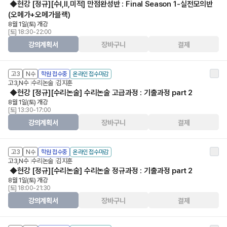
◆현강 [정규][수I,II,미적] 만점완성반 : Final Season 1-실전모의반
(오메가+오메가블랙)
8월 1일(토) 개강
[토] 18:30-22:00
강의계획서
장바구니
결제
고3
N수
학원 접수중
온라인 접수마감
고3,N수
수리논술
김지훈
◆현강 [정규][수리논술] 수리논술 고급과정 : 기출과정 part 2
8월 1일(토) 개강
[토] 13:30-17:00
강의계획서
장바구니
결제
고3
N수
학원 접수중
온라인 접수마감
고3,N수
수리논술
김지훈
◆현강 [정규][수리논술] 수리논술 정규과정 : 기출과정 part 2
8월 1일(토) 개강
[토] 18:00-21:30
강의계획서
장바구니
결제