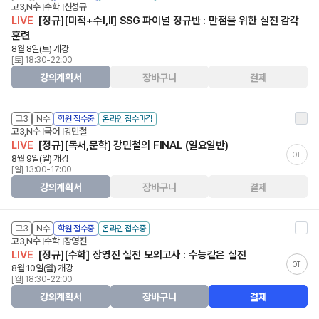
고3,N수
수학
신성규
LIVE
[정규][미적+수I,II] SSG 파이널 정규반 : 만점을 위한 실전 감각
훈련
8월 8일(토) 개강
[토] 18:30-22:00
강의계획서
장바구니
결제
고3
N수
학원 접수중
온라인 접수마감
고3,N수
국어
강민철
LIVE
[정규][독서,문학] 강민철의 FINAL (일요일반)
OT
8월 9일(일) 개강
[일] 13:00-17:00
강의계획서
장바구니
결제
고3
N수
학원 접수중
온라인 접수중
고3,N수
수학
장영진
LIVE
[정규][수학] 장영진 실전 모의고사 : 수능같은 실전
OT
8월 10일(월) 개강
[월] 18:30-22:00
강의계획서
장바구니
결제