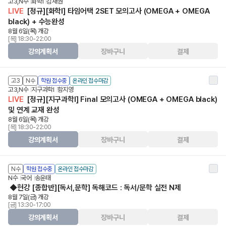
고3,N수
화학Ⅰ
김재권
LIVE
[정규][화학I] 타임어택 2SET 모의고사 (OMEGA + OMEGA
black) + 수능완성
8월 6일(목) 개강
[목] 18:30-22:00
강의계획서
장바구니
결제
고3
N수
학원 접수중
온라인 접수마감
고3,N수
지구과학Ⅰ
함지영
LIVE
[정규][지구과학I] Final 모의고사 (OMEGA + OMEGA black)
및 연계 교재 완성
8월 6일(목) 개강
[목] 18:30-22:00
강의계획서
장바구니
결제
N수
학원 접수중
온라인 접수마감
N수
국어
송윤태
◆현강 [종합반][독서,문학] 독해코드 : 독서/문학 실전 N제
8월 7일(금) 개강
[금] 13:30-17:00
강의계획서
장바구니
결제