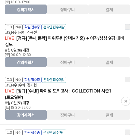
[토] 13:00-17:00
강의계획서
장바구니
결제
고3
N수
학원 접수중
온라인 접수마감
고3,N수
국어
신용선
LIVE
[정규][독서,문학] 파워루틴(연계+기출) + 이감/상상 9평 대비
실모
8월 8일(토) 개강
[토] 09:00-12:30
강의계획서
장바구니
결제
고3
N수
학원 접수중
온라인 접수마감
고3,N수
수학
김기현
LIVE
[정규][수I,II] 파이널 모의고사 : COLLECTION 시즌1
(토요일반)
OT
8월 8일(토) 개강
[토] 18:30-22:00
강의계획서
장바구니
결제
고3
N수
학원 접수중
온라인 접수마감