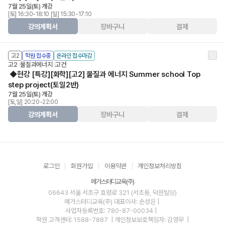
7월 25일(토) 개강
[토] 16:30-18:10 [일] 15:30-17:10
강의계획서
장바구니
결제
고2
학원 접수중
온라인 접수마감
고2
물질과에너지
고건
◆현강 [특강][화학][고2] 물질과 에너지 Summer school Top
step project(토일2반)
7월 25일(토) 개강
[토,일] 20:20-22:00
강의계획서
장바구니
결제
로그인
회원가입
이용약관
개인정보처리방침
메가스터디교육(주)
06643 서울 서초구 효령로 321 (서초동, 덕원빌딩)
메가스터디교육(주)
대표이사: 손성은 |
사업자등록번호: 780-87-00034
|
학원 고객센터: 1588-7887
| 개인정보보호책임자: 김영무
|