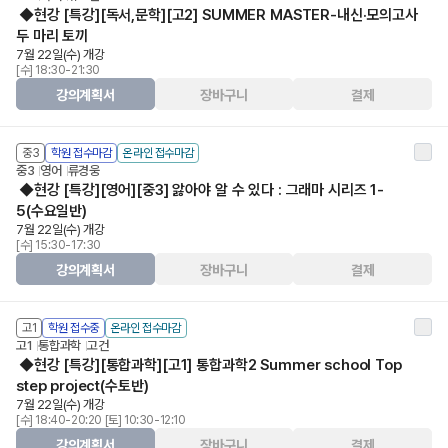
◆현강 [특강][독서,문학][고2] SUMMER MASTER-내신·모의고사
두 마리 토끼
7월 22일(수) 개강
[수] 18:30-21:30
강의계획서
장바구니
결제
중3
학원 접수마감
온라인 접수마감
중3
영어
류경웅
◆현강 [특강][영어][중3] 앓아야 알 수 있다 : 그래마 시리즈 1-
5(수요일반)
7월 22일(수) 개강
[수] 15:30-17:30
강의계획서
장바구니
결제
고1
학원 접수중
온라인 접수마감
고1
통합과학
고건
◆현강 [특강][통합과학][고1] 통합과학2 Summer school Top
step project(수토반)
7월 22일(수) 개강
[수] 18:40-20:20 [토] 10:30-12:10
강의계획서
장바구니
결제