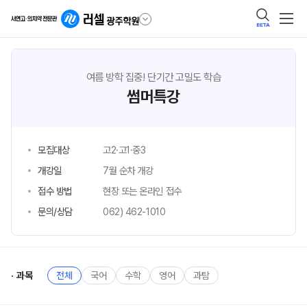
BETA
여름 방학 집중! 단기간 고밀도 학습
썸머특강
모집대상
고2·고1·중3
개강일
7월 순차 개강
접수 방법
현장 또는 온라인 접수
문의/상담
062) 462-1010
과목
전체
국어
수학
영어
과탐