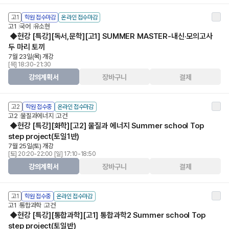
고1
학원 접수마감
온라인 접수마감
고1
국어
유소현
◆현강 [특강][독서,문학][고1] SUMMER MASTER-내신·모의고사
두 마리 토끼
7월 23일(목) 개강
[목] 18:30-21:30
강의계획서
장바구니
결제
고2
학원 접수중
온라인 접수마감
고2
물질과에너지
고건
◆현강 [특강][화학][고2] 물질과 에너지 Summer school Top
step project(토일1반)
7월 25일(토) 개강
[토] 20:20-22:00 [일] 17:10-18:50
강의계획서
장바구니
결제
고1
학원 접수중
온라인 접수마감
고1
통합과학
고건
◆현강 [특강][통합과학][고1] 통합과학2 Summer school Top
step project(토일반)