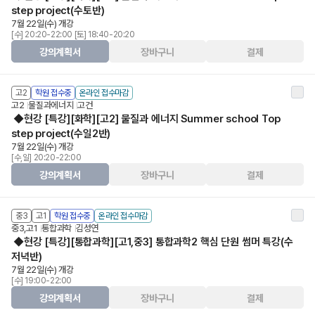
step project(수토반)
7월 22일(수) 개강
[수] 20:20-22:00 [토] 18:40-20:20
강의계획서
장바구니
결제
고2
학원 접수중
온라인 접수마감
고2
물질과에너지
고건
◆현강 [특강][화학][고2] 물질과 에너지 Summer school Top
step project(수일2반)
7월 22일(수) 개강
[수,일] 20:20-22:00
강의계획서
장바구니
결제
중3
고1
학원 접수중
온라인 접수마감
중3,고1
통합과학
김성연
◆현강 [특강][통합과학][고1,중3] 통합과학2 핵심 단원 썸머 특강(수
저녁반)
7월 22일(수) 개강
[수] 19:00-22:00
강의계획서
장바구니
결제