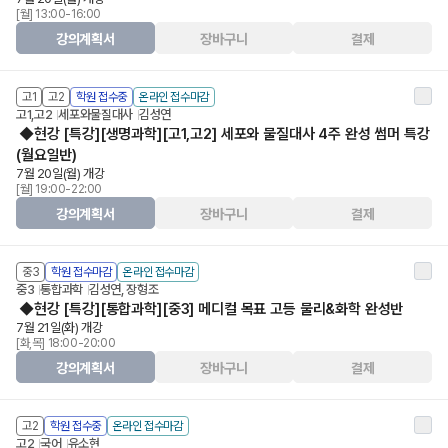
[월] 13:00-16:00
강의계획서
장바구니
결제
고1
고2
학원 접수중
온라인 접수마감
고1,고2
세포와물질대사
김성연
◆현강 [특강][생명과학][고1,고2] 세포와 물질대사 4주 완성 썸머 특강
(월요일반)
7월 20일(월) 개강
[월] 19:00-22:00
강의계획서
장바구니
결제
중3
학원 접수마감
온라인 접수마감
중3
통합과학
김성연, 장형조
◆현강 [특강][통합과학][중3] 메디컬 목표 고등 물리&화학 완성반
7월 21일(화) 개강
[화,목] 18:00-20:00
강의계획서
장바구니
결제
고2
학원 접수중
온라인 접수마감
고2
국어
유소현