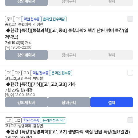
강의계획서
장바구니
결제
중3
고1
학원 접수중
온라인 접수마감
중3,고1
통합과학
김성연
◆현강 [특강][통합과학][고1,중3] 통합과학2 핵심 단원 썸머 특강(일
저녁반)
7월 19일(일) 개강
[일] 19:00-22:00
강의계획서
장바구니
결제
고1
고2
고3
학원 접수중
온라인 접수중
고1,고2,고3
수학
박민철
◆현강 [특강][기하][고1,고2,고3] 기하
7월 20일(월) 개강
[월,수] 13:00-15:00
강의계획서
장바구니
결제
고1
고2
학원 접수중
온라인 접수마감
고1,고2
생명과학
김성연
◆현강 [특강][생명과학][고1,고2] 생명과학 핵심 단원 특강(월요일반)
7월 20일(월) 개강