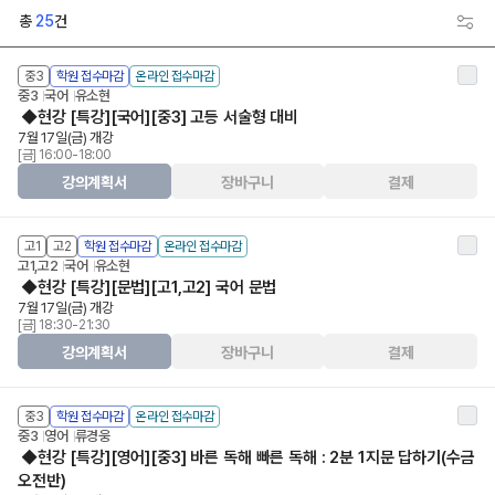
총
25
건
중3
학원 접수마감
온라인 접수마감
중3
국어
유소현
◆현강 [특강][국어][중3] 고등 서술형 대비
7월 17일(금) 개강
[금] 16:00-18:00
강의계획서
장바구니
결제
고1
고2
학원 접수마감
온라인 접수마감
고1,고2
국어
유소현
◆현강 [특강][문법][고1,고2] 국어 문법
7월 17일(금) 개강
[금] 18:30-21:30
강의계획서
장바구니
결제
중3
학원 접수마감
온라인 접수마감
중3
영어
류경웅
◆현강 [특강][영어][중3] 바른 독해 빠른 독해 : 2분 1지문 답하기(수금
오전반)