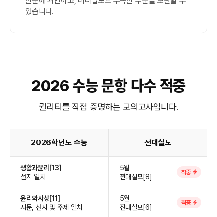
한눈에 확인하고, 미니실모로 부족한 부분을 보완할 수
있습니다.
2026 수능 문항 다수 적중
퀄리티를 직접 증명하는 모의고사입니다.
2026학년도 수능
전대실모
생활과윤리[13]
5월
적중
선지 일치
전대실모[8]
윤리와사상[11]
5월
적중
지문, 선지 및 주제 일치
전대실모[6]