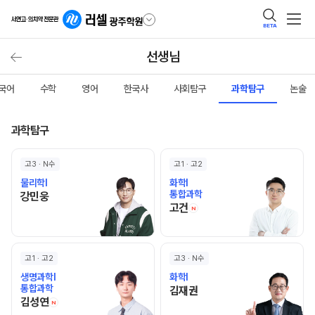
BETA
선생님
국어
수학
영어
한국사
사회탐구
과학탐구
논술
과학탐구
고3 · N수
고1 · 고2
물리학I
화학I
통합과학
강민웅 선생님 홈 바로가기
강민웅
고건 선생님 홈 바로가기
고건
N
고1 · 고2
고3 · N수
생명과학I
화학I
통합과학
김재권 선생님 홈 바로가기
김재권
김성연 선생님 홈 바로가기
김성연
N