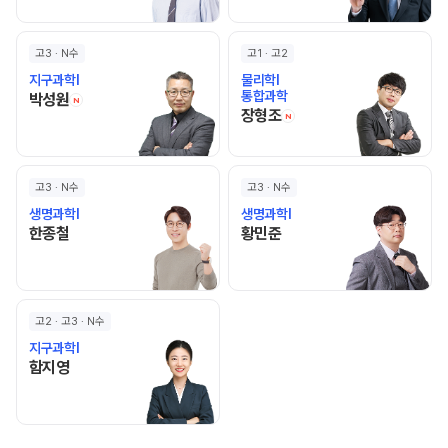
고3 · N수
고1 · 고2
지구과학I
물리학I
통합과학
박성원 선생님 홈 바로가기
박성원
N
장형조 선생님 홈 바로
장형조
N
고3 · N수
고3 · N수
생명과학I
생명과학I
한종철 선생님 홈 바로가기
황민준 선생님 홈 바로가기
한종철
황민준
고2 · 고3 · N수
지구과학I
함지영 선생님 홈 바로가기
함지영