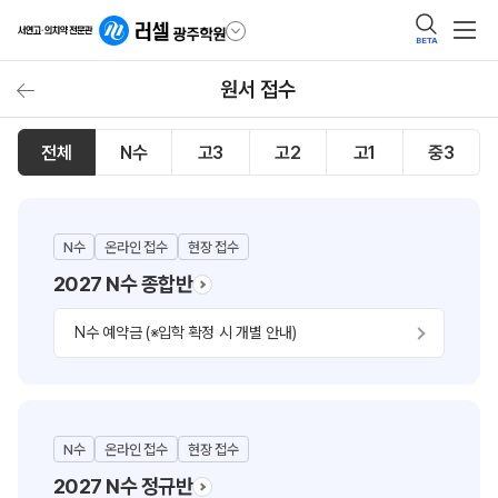
BETA
원서 접수
전체
N수
고3
고2
고1
중3
N수
온라인 접수
현장 접수
2027 N수 종합반
N수 예약금 (※입학 확정 시 개별 안내)
N수
온라인 접수
현장 접수
2027 N수 정규반