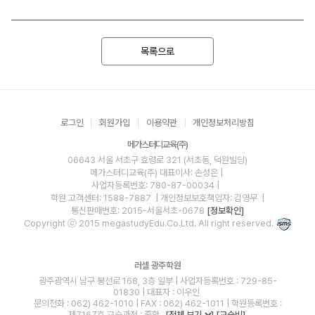
목록으로
로그인
회원가입
이용약관
개인정보처리방침
메가스터디교육(주)
06643 서울 서초구 효령로 321 (서초동, 덕원빌딩)
메가스터디교육(주)
대표이사: 손성은 |
사업자등록번호: 780-87-00034
|
학원 고객센터: 1588-7887
| 개인정보보호책임자: 김영무
|
통신판매번호: 2015-서울서초-0678
[정보확인]
Copyright ⓒ 2015 megastudyEdu.Co.Ltd. All right reserved.
러셀 광주학원
광주광역시 남구 봉선로 168, 3층 일부 | 사업자등록번호 : 729-85-
01830 | 대표자 : 이우인
문의전화 : 062) 462-1010 | FAX : 062) 462-1011 | 학원등록번호 :
제7167호 교습과정 : 종합
[전체 보기
]
[교습비]