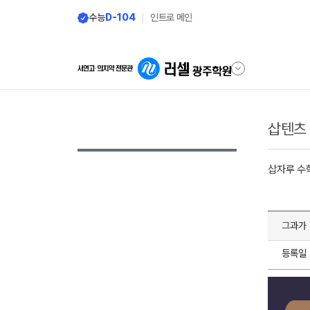
수능
D-104
인트로 메인
삽텐츠
삽자루 수
그과가 
등록일