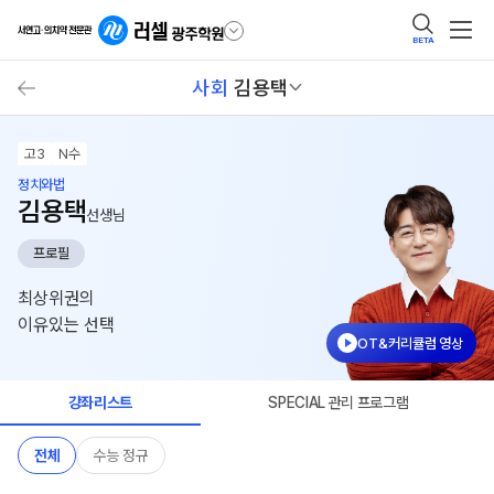
BETA
사회
김용택
고3
N수
정치와법
김용택
선생님
프로필
최상위권의
이유있는 선택
OT&커리큘럼 영상
강좌리스트
SPECIAL 관리 프로그램
전체
수능 정규