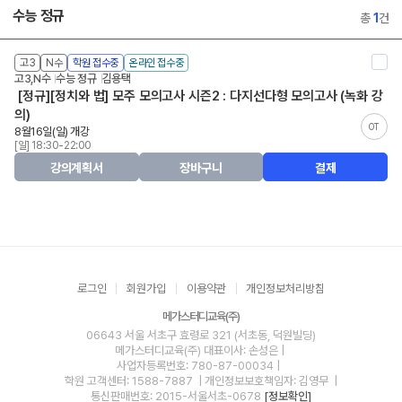
수능 정규
총
1
건
고3
N수
학원 접수중
온라인 접수중
고3,N수
수능 정규
김용택
[정규][정치와 법] 모주 모의고사 시즌2 : 다지선다형 모의고사 (녹화 강
의)
OT
8월16일(일) 개강
[일] 18:30-22:00
강의계획서
장바구니
결제
로그인
회원가입
이용약관
개인정보처리방침
메가스터디교육(주)
06643 서울 서초구 효령로 321 (서초동, 덕원빌딩)
메가스터디교육(주)
대표이사: 손성은 |
사업자등록번호: 780-87-00034
|
학원 고객센터: 1588-7887
| 개인정보보호책임자: 김영무
|
통신판매번호: 2015-서울서초-0678
[정보확인]