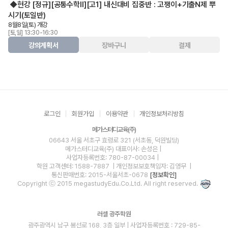
◆현강 [정규][공통수학II][고1] 내신대비 집중반 : 고쟁이+기출N제 뿌
시기(토일반)
8월8일(토) 개강
[토,일] 13:30-16:30
강의계획서
장바구니
결제
로그인
회원가입
이용약관
개인정보처리방침
메가스터디교육(주)
06643 서울 서초구 효령로 321 (서초동, 덕원빌딩)
메가스터디교육(주)
대표이사: 손성은 |
사업자등록번호: 780-87-00034
|
학원 고객센터: 1588-7887
| 개인정보보호책임자: 김영무
|
통신판매번호: 2015-서울서초-0678
[정보확인]
Copyright ⓒ 2015 megastudyEdu.Co.Ltd. All right reserved.
러셀 광주학원
광주광역시 남구 봉선로 168, 3층 일부 | 사업자등록번호 : 729-85-