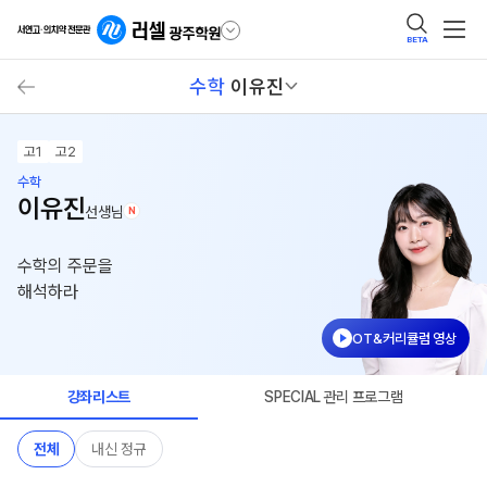
BETA
수학
이유진
고1
고2
수학
이유진
선생님
N
수학의 주문을
해석하라
OT&커리큘럼 영상
강좌리스트
SPECIAL 관리 프로그램
전체
내신 정규