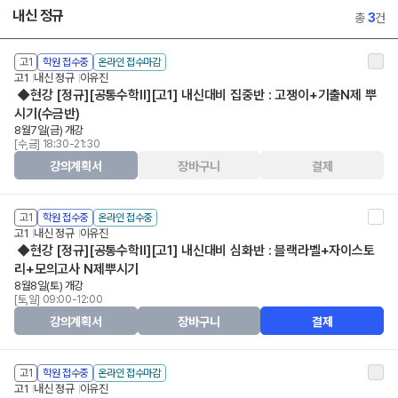
내신 정규
총
3
건
고1
학원 접수중
온라인 접수마감
고1
내신 정규
이유진
◆현강 [정규][공통수학II][고1] 내신대비 집중반 : 고쟁이+기출N제 뿌
시기(수금반)
8월7일(금) 개강
[수,금] 18:30-21:30
강의계획서
장바구니
결제
고1
학원 접수중
온라인 접수중
고1
내신 정규
이유진
◆현강 [정규][공통수학II][고1] 내신대비 심화반 : 블랙라벨+자이스토
리+모의고사 N제뿌시기
8월8일(토) 개강
[토,일] 09:00-12:00
강의계획서
장바구니
결제
고1
학원 접수중
온라인 접수마감
고1
내신 정규
이유진