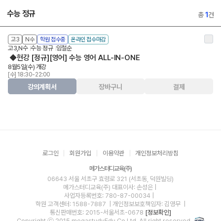
수능 정규
총
1
건
고3
N수
학원 접수중
온라인 접수마감
고3,N수
수능 정규
임철순
◆현강 [정규][영어] 수능 영어 ALL-IN-ONE
8월5일(수) 개강
[수] 18:30-22:00
강의계획서
장바구니
결제
로그인
회원가입
이용약관
개인정보처리방침
메가스터디교육(주)
06643 서울 서초구 효령로 321 (서초동, 덕원빌딩)
메가스터디교육(주)
대표이사: 손성은 |
사업자등록번호: 780-87-00034
|
학원 고객센터: 1588-7887
| 개인정보보호책임자: 김영무
|
통신판매번호: 2015-서울서초-0678
[정보확인]
Copyright ⓒ 2015 megastudyEdu.Co.Ltd. All right reserved.