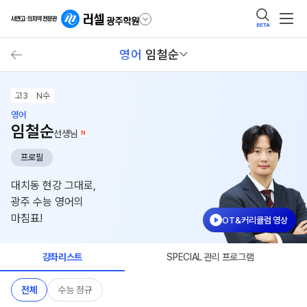
BETA
영어
임철순
고3
N수
영어
임철순
선생님
N
프로필
대치동 현강 그대로,
광주 수능 영어의
마침표!
OT&커리큘럼 영상
강좌리스트
SPECIAL 관리 프로그램
전체
수능 정규