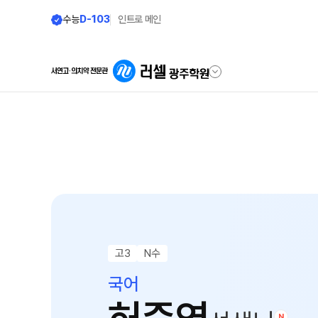
수능
D-103
인트로 메인
학원안내
단과 시간표
원장 인사말
LIVE 단과 집단 학습 시스템
공지사항
고3·N수
8월 정규·특강 단과
학원 소개
9월 정규·특강 단과
N
바른공부 자습전용관 안내
고3
N수
반수 특강
주간 식단표
국어
대학별 논술 파이널 특강
N
셔틀버스 안내
고2·고1·중3
N