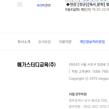
◆현강 [정규][독서,문학] 빛
국어
허준영
8월4일(화) 개강
[화] 18:30-22:0
회사소개
강사모집
이용약관
개인정보처리방침
06643 서울 서초구 효령로 3
|
학원 고객센터: 1588-788
Copyright ⓒ 2015 megastu
러셀 광주학원
광주광역시 남구 봉선로 168, 3
문의전화 : 062) 462-1010 