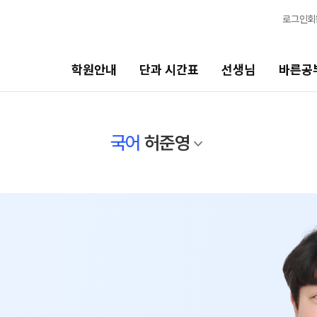
로그인
회
학원안내
단과 시간표
선생님
바른공
선생님
바른공부 자습전용관
국어
허준영
선생님 커리큘럼
N수 종합반
2027 N수 종합반
선생님
2027 파이널 종합반
N
전체
N수 정규반
국어
수학
2027 N수 정규반
영어
2027 파이널 정규반
N
한국사
2027 반수반