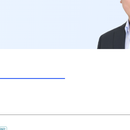
사회탐구
고3·고2·고1·중3 정규반
과학탐구
2027 재학생 정규반
논술
2026 썸머스쿨
2027 윈터스쿨
N
수마감