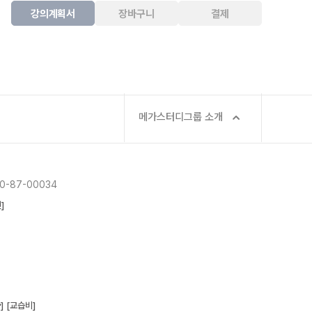
강의계획서
장바구니
결제
메가스터디그룹 소개
-87-00034
]
]
[교습비]