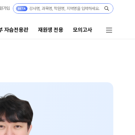
원가입
부 자습전용관
재원생 전용
모의고사
재원생 전용
모의고사
편리한 온라인 서비스
학습 콘텐츠 한눈에 보기
재원생 특별 혜택
재원생 전용 콘텐츠
메가패스 특별 지원
모의고사 신청
메가 스마트 리포트
2026년 모의고사 일정
실시간 질문답변 앱 QUBE
OMEGA 모의고사
전국 대단위 실전 모의고사
입시정보
메가X대성 더 프리미엄 모의고사
연간 입시/학습 담임 로드맵