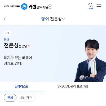
BETA
영어
천은성
고1
영어
천은성
선생님
N
의지가 있는 배움에
성과도 있다!
강좌리스트
SPECIAL 관리 프로그램
전체
내신 정규