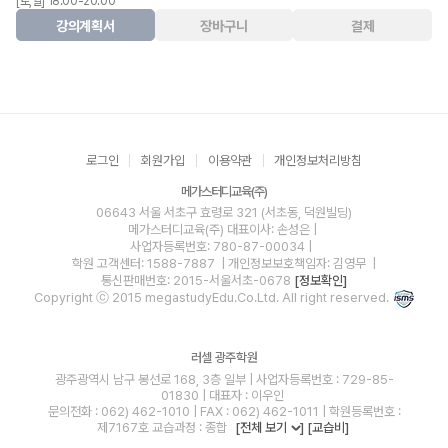
[토,일] 18:00-20:00
강의계획서
장바구니
결제
로그인
회원가입
이용약관
개인정보처리방침
메가스터디교육(주)
06643 서울 서초구 효령로 321 (서초동, 덕원빌딩)
메가스터디교육(주)
대표이사: 손성은 |
사업자등록번호: 780-87-00034
|
학원 고객센터: 1588-7887
| 개인정보보호책임자: 김영무
|
통신판매번호: 2015-서울서초-0678
[정보확인]
Copyright ⓒ 2015 megastudyEdu.Co.Ltd. All right reserved.
러셀 광주학원
광주광역시 남구 봉선로 168, 3층 일부 | 사업자등록번호 : 729-85-
01830 | 대표자 : 이우인
문의전화 : 062) 462-1010 | FAX : 062) 462-1011 | 학원등록번호 :
제7167호 교습과정 : 종합
[전체 보기
]
[교습비]