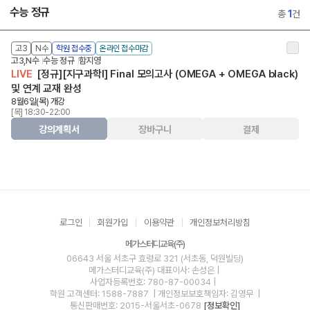
수능 정규
총
1
건
고3
N수
학원 접수중
온라인 접수마감
고3,N수
수능 정규
함지영
LIVE
[정규][지구과학I] Final 모의고사 (OMEGA + OMEGA black)
및 연계 교재 완성
8월6일(목) 개강
[목] 18:30-22:00
강의계획서
장바구니
결제
로그인
회원가입
이용약관
개인정보처리방침
메가스터디교육(주)
06643 서울 서초구 효령로 321 (서초동, 덕원빌딩)
메가스터디교육(주)
대표이사: 손성은 |
사업자등록번호: 780-87-00034
|
학원 고객센터: 1588-7887
| 개인정보보호책임자: 김영무
|
통신판매번호: 2015-서울서초-0678
[정보확인]