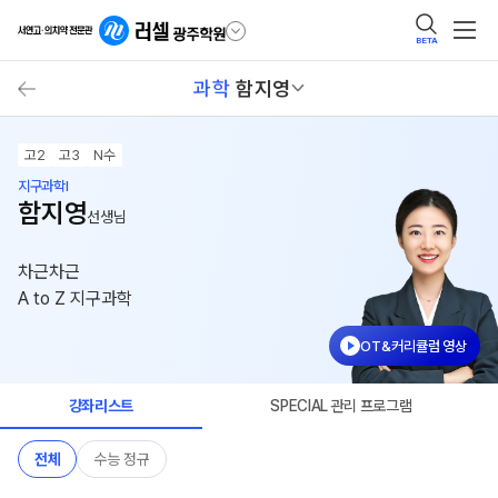
BETA
과학
함지영
고2
고3
N수
지구과학I
함지영
선생님
차근차근
A to Z 지구과학
OT&커리큘럼 영상
강좌리스트
SPECIAL 관리 프로그램
전체
수능 정규