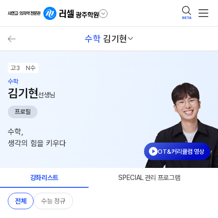
BETA
수학
김기현
고3
N수
수학
김기현
선생님
프로필
수학,
생각의 힘을 키우다
OT&커리큘럼 영상
강좌리스트
SPECIAL 관리 프로그램
전체
수능 정규