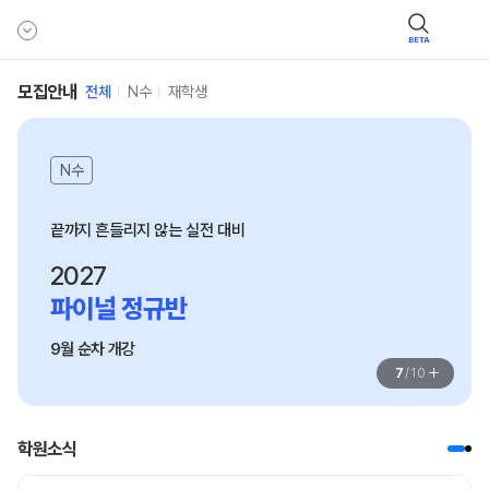
BETA
모집안내
전체
N수
재학생
N수
2027
파이널 정규반
9월 순차 개강
+
7
/
10
학원소식