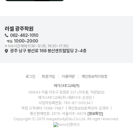
러셀 광주학원
062-462-1010
10:00~20:00
매일
※ 식사 시간 제외(11:30~12:30, 16:30~17:30)
광주 남구 봉선로 168 봉선센트럴빌딩 2~4층
로그인
회원가입
이용약관
개인정보처리방침
메가스터디교육(주)
06643 서울 서초구 효령로 321 (서초동, 덕원빌딩)
메가스터디교육(주)
대표이사: 손성은 |
사업자등록번호: 780-87-00034
|
학원 고객센터: 1588-7887
| 개인정보보호책임자: 김영무
|
통신판매번호: 2015-서울서초-0678
[정보확인]
Copyright ⓒ 2015 megastudyEdu.Co.Ltd. All right reserved.