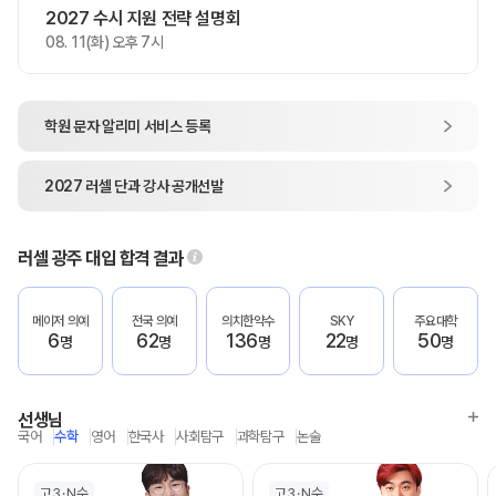
2027 수시 지원 전략 설명회
08. 11(화) 오후 7시
학원 문자 알리미
서비스 등록
2027
러셀 단과
강사 공개선발
러셀 광주
대입 합격 결과
메이저 의예
전국 의예
의치한약수
SKY
주요대학
6
62
136
22
50
명
명
명
명
명
선생님
국어
수학
영어
한국사
사회탐구
과학탐구
논술
고3
N수
고3
N수