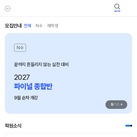
BETA
모집안내
전체
N수
재학생
N수
2027
파이널 종합반
9월 순차 개강
+
9
/
10
학원소식