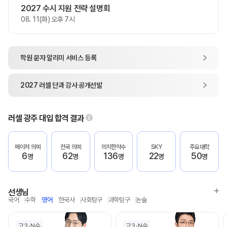
2027 수시 지원 전략 설명회
08. 11(화) 오후 7시
학원 문자 알리미
서비스 등록
2027
러셀 단과
강사 공개선발
러셀 광주
대입 합격 결과
메이저 의예
전국 의예
의치한약수
SKY
주요대학
6
62
136
22
50
명
명
명
명
명
선생님
국어
수학
영어
한국사
사회탐구
과학탐구
논술
고3
N수
고3
N수