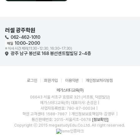
러셀 광주학원
062-462-1010
10:00~20:00
매일
※ 식사 시간 제외(11:30~12:30, 16:30~17:30)
광주 남구 봉선로 168 봉선센트럴빌딩 2~4층
로그인
회원가입
이용약관
개인정보처리방침
메가스터디교육(주)
06643 서울 서초구 효령로 321 (서초동, 덕원빌딩)
메가스터디교육(주)
대표이사: 손성은 |
사업자등록번호: 780-87-00034
|
학원 고객센터: 1588-7887
| 개인정보보호책임자: 김영무
|
통신판매번호: 2015-서울서초-0678
[정보확인]
Copyright ⓒ 2015 megastudyEdu.Co.Ltd. All right reserved.