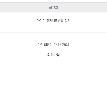
사회탐구
고3·고2·고1·중3 정규반
로그인
과학탐구
2027 재학생 정규반
논술
아이디 찾기
비밀번호 찾기
2026 썸머스쿨
2027 윈터스쿨
N
아직 회원이 아니신가요?
회원가입