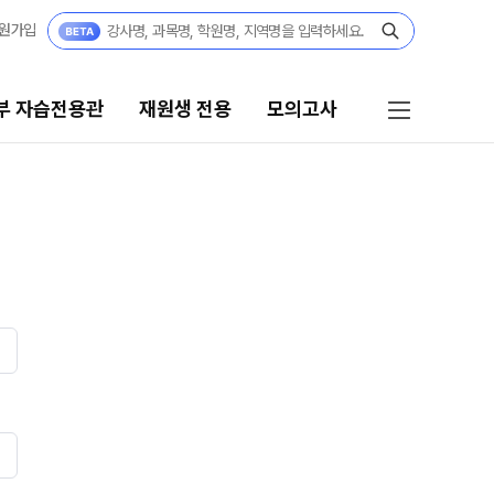
원가입
부 자습전용관
재원생 전용
모의고사
재원생 전용
모의고사
편리한 온라인 서비스
학습 콘텐츠 한눈에 보기
재원생 특별 혜택
재원생 전용 콘텐츠
메가패스 특별 지원
모의고사 신청
메가 스마트 리포트
2026년 모의고사 일정
실시간 질문답변 앱 QUBE
OMEGA 모의고사
전국 대단위 실전 모의고사
입시정보
메가X대성 더 프리미엄 모의고사
연간 입시/학습 담임 로드맵