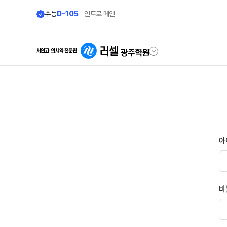
수능
D-105
인트로 메인
학원안내
단과 시간표
원장 인사말
LIVE 단과 집단 학습 시스템
공지사항
고3·N수
아
7월 정규·특강 단과
학원 소개
8월 정규·특강 단과
바른공부 자습전용관 안내
9월 정규·특강 단과
비
N
주간 식단표
반수 특강
셔틀버스 안내
대학별 논술 파이널 특강
N