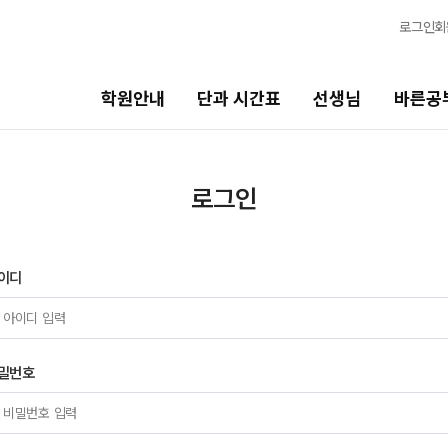
로그인
회
학원안내
단과 시간표
선생님
바른공
선생님
바른공부 자습전용관
로그인
선생님 커리큘럼
N수 종합반
2027 N수 종합반
선생님
이디
2027 파이널 종합반
N
전체
N수 정규반
국어
수학
밀번호
2027 N수 정규반
영어
2027 파이널 정규반
N
한국사
2027 반수반