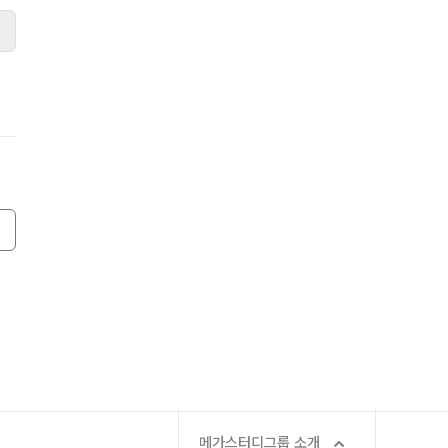
ALPHA 모의고사
2026 입시 결과
수학 아이젠
통합사회·과학 학평 대비
2026 수능 적중 문항
메가스터디그룹 소개