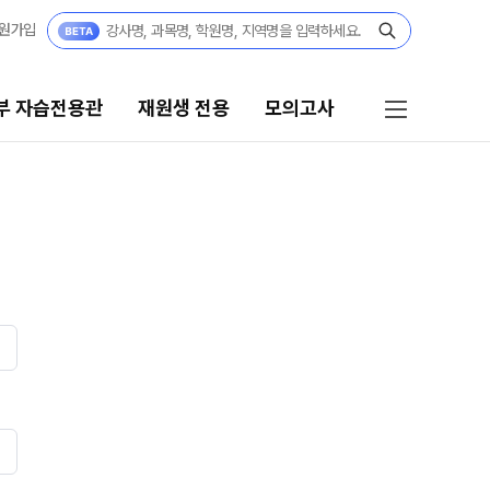
원가입
부 자습전용관
재원생 전용
모의고사
재원생 전용
모의고사
편리한 온라인 서비스
학습 콘텐츠 한눈에 보기
재원생 특별 혜택
재원생 전용 콘텐츠
메가패스 특별 지원
모의고사 신청
메가 스마트 리포트
2026년 모의고사 일정
실시간 질문답변 앱 QUBE
OMEGA 모의고사
전국 대단위 실전 모의고사
입시정보
메가X대성 더 프리미엄 모의고사
연간 입시/학습 담임 로드맵