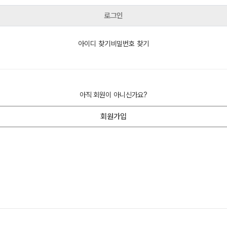
사회탐구
고3·고2·고1·중3 정규반
로그인
과학탐구
2027 재학생 정규반
논술
아이디 찾기
비밀번호 찾기
2026 썸머스쿨
2027 윈터스쿨
N
아직 회원이 아니신가요?
회원가입