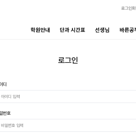
로그인
회
학원안내
단과 시간표
선생님
바른공
선생님
바른공부 자습전용관
로그인
선생님 커리큘럼
N수 종합반
2027 N수 종합반
선생님
이디
2027 파이널 종합반
N
전체
N수 정규반
국어
수학
밀번호
2027 N수 정규반
영어
2027 파이널 정규반
N
한국사
2027 반수반