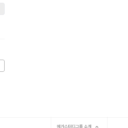
ALPHA 모의고사
2026 입시 결과
수학 아이젠
통합사회·과학 학평 대비
2026 수능 적중 문항
메가스터디그룹 소개