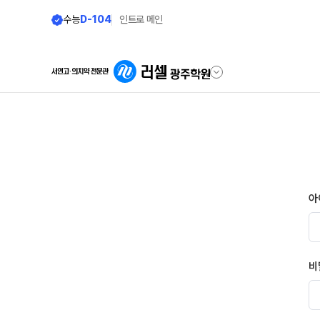
수능
D-104
인트로 메인
학원안내
단과 시간표
원장 인사말
LIVE 단과 집단 학습 시스템
공지사항
고3·N수
아
8월 정규·특강 단과
학원 소개
9월 정규·특강 단과
N
바른공부 자습전용관 안내
반수 특강
비
주간 식단표
대학별 논술 파이널 특강
N
셔틀버스 안내
고2·고1·중3