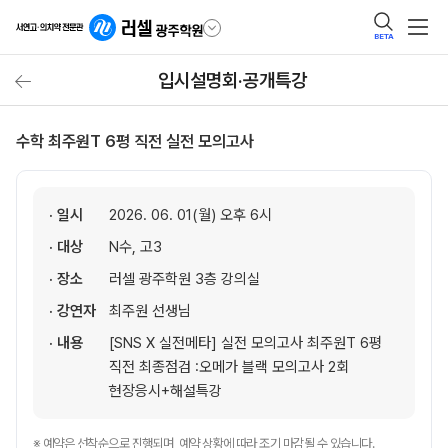
BETA
입시설명회·공개특강
수학 최주원T 6평 직전 실전 모의고사
· 일시
2026. 06. 01(월) 오후 6시
· 대상
N수, 고3
· 장소
러셀 광주학원 3층 강의실
· 강연자
최주원 선생님
· 내용
[SNS X 실전메타] 실전 모의고사 최주원T 6평
직전 최종점검 :오메가 블랙 모의고사 2회
현장응시+해설특강
※ 예약은 선착순으로 진행되며, 예약 상황에 따라 조기 마감될 수 있습니다.